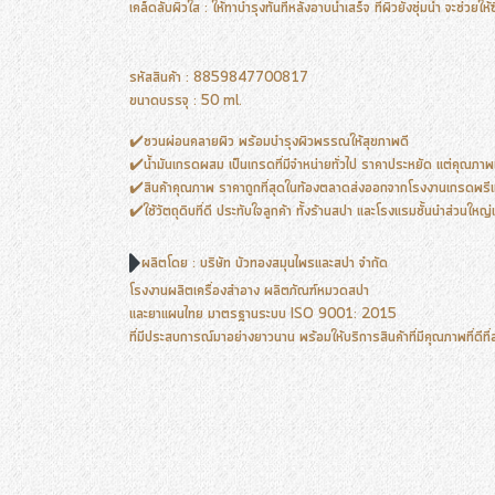
เคล็ดลับผิวใส : ให้ทาบำรุงทันทีหลังอาบน้ำเสร็จ ที่ผิวยังชุ่มน้ำ จะช่วยให้ซ
รหัสสินค้า : 8859847700817
ขนาดบรรจุ : 50 ml.
✔️ชวนผ่อนคลายผิว พร้อมบำรุงผิวพรรณให้สุขภาพดี
✔️น้ำมันเกรดผสม เป็นเกรดที่มีจำหน่ายทั่วไป ราคาประหยัด แต่คุณภาพเ
✔️สินค้าคุณภาพ ราคาถูกที่สุดในท้องตลาดส่งออกจากโรงงานเกรดพรีเม
✔️ใช้วัตถุดิบที่ดี ประทับใจลูกค้า ทั้งร้านสปา และโรงแรมชั้นนำส่วนใหญ่เ
ผลิตโดย : บริษัท บัวทองสมุนไพรและสปา จำกัด
โรงงานผลิตเครื่องสำอาง ผลิตภัณฑ์หมวดสปา
และยาแผนไทย มาตรฐานระบบ ISO 9001: 2015
ที่มีประสบการณ์มาอย่างยาวนาน พร้อมให้บริการสินค้าที่มีคุณภาพที่ดีที่