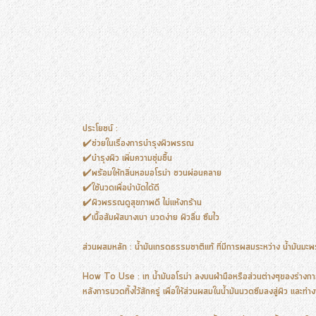
ประโยชน์ :
✔️ช่วยในเรื่องการบำรุงผิวพรรณ
✔️บำรุงผิว เพิ่มความชุ่มชื้น
✔️พร้อมให้กลิ่นหอมอโรม่า ชวนผ่อนคลาย
✔️ใช้นวดเพื่อบำบัดได้ดี
✔️ผิวพรรณดูสุขภาพดี ไม่แห้งกร้าน
✔️เนื้อสัมผัสบางเบา นวดง่าย ผิวลื่น ซึมไว
ส่วนผสมหลัก : น้ำมันเกรดธรรมชาติแท้ ที่มีการผสมระหว่าง น้ำมันมะพ
How To Use : เท น้ำมันอโรม่า ลงบนฝ่ามือหรือส่วนต่างๆของร่างกายท
หลังการนวดทิ้งไว้สักครู่ เพื่อให้ส่วนผสมในน้ำมันนวดซึมลงสู่ผิว และทำงา