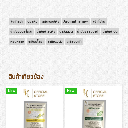
สินค้าสปา
ดูแลผิว
ผลัดเซลล์ผิว
Aromatherapy
สปาที่บ้าน
น้ำมันนวดอโรม่า
น้ำมันบำรุงผิว
น้ำมันนวด
น้ำมันธรรมชาติ
น้ำมันบำบัด
ผ่อนคลาย
เกลืออโรม่า
เกลือแช่ตัว
เกลือแช่เท้า
สินค้าเกี่ยวข้อง
New
New