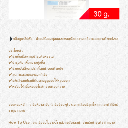
กลิ่นยูคาลิปตัส
-
ช่วยปรับสมดุลของอารมณ์ลดความเครียดและความวิตกกังวล
ประโยชน์ :
✔️ช่วยในเรื่องการบำรุงผิวพรรณ
✔️บำรุงผิว เพิ่มความชุ่มชื้น
✔️ช่วยขจัดสิ่งสกปรกที่ตกค้างบนผิวหนัง
✔️ลดการสะสมของแบคทีเรีย
✔️ขจัดสิ่งสกปรกที่ติดตามรูขุมขนให้หลุดออก
✔️พร้อมให้กลิ่นหอมอโรม่า ชวนผ่อนคลาย
ส่วนผสมหลัก : เกลือหิมาลายัน (เกลือสีชมพู) , ดอกเกลือบริสุทธิ์จากทะเลแท้ ที่มีแร่
ธาตุมากมาย
How To Use : เทเกลือลงในอ่างน้ำ แล้วแช่ตัวและเท้า สำหรับบำรุงผิว ทำความ