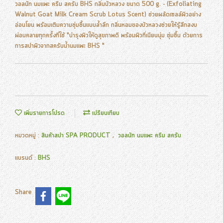
วอลนัท นมแพะ ครีม สครับ BHS กลิ่นบัวหลวง ขนาด 500 g. - (Exfoliating
Walnut Goat Milk Cream Scrub Lotus Scent) ช่วยผลัดเซลล์ผิวอย่าง
อ่อนโยน พร้อมเติมความชุ่มชื้นแบบล้ำลึก กลิ่นหอมของบัวหลวงช่วยให้รู้สึกสงบ
ผ่อนคลายทุกครั้งที่ใช้ "บำรุงผิวให้ดูสุขภาพดี พร้อมผิวที่เนียนนุ่ม ชุ่มชื้น ด้วยการ
การสปาผิวจากสครับน้ำนมแพะ BHS "
เพิ่มรายการโปรด
เปรียบเทียบ
หมวดหมู่ :
สินค้าสปา SPA PRODUCT
,
วอลนัท นมแพะ ครีม สครับ
แบรนด์ :
BHS
Share