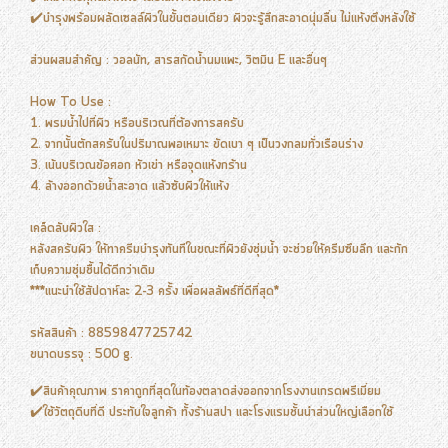
✔️บำรุงพร้อมผลัดเซลล์ผิวในขั้นตอนเดียว ผิวจะรู้สึกสะอาดนุ่มลื่น ไม่แห้งตึงหลังใช้
ส่วนผสมสำคัญ : วอลนัท, สารสกัดน้ำนมแพะ, วิตมิน E และอื่นๆ
How To Use :
1. พรมน้ำไปที่ผิว หรือบริเวณที่ต้องการสครับ
2. จากนั้นตักสครับในปริมาณพอเหมาะ ขัดเบา ๆ เป็นวงกลมทั่วเรือนร่าง
3. เน้นบริเวณข้อศอก หัวเข่า หรือจุดแห้งกร้าน
4. ล้างออกด้วยน้ำสะอาด แล้วซับผิวให้แห้ง
เคล็ดลับผิวใส :
หลังสครับผิว ให้ทาครีมบำรุงทันทีในขณะที่ผิวยังชุ่มน้ำ จะช่วยให้ครีมซึมลึก และกัก
เก็บความชุ่มชื้นได้ดีกว่าเดิม
***แนะนำใช้สัปดาห์ละ 2-3 ครั้ง เพื่อผลลัพธ์ที่ดีที่สุด*
รหัสสินค้า : 8859847725742
ขนาดบรรจุ : 500 g.
✔️สินค้าคุณภาพ ราคาถูกที่สุดในท้องตลาดส่งออกจากโรงงานเกรดพรีเมี่ยม
✔️ใช้วัตถุดิบที่ดี ประทับใจลูกค้า ทั้งร้านสปา และโรงแรมชั้นนำส่วนใหญ่เลือกใช้