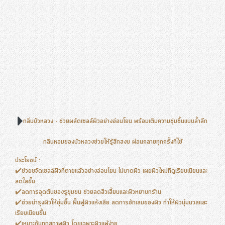
กลิ่นบัวหลวง - ช่วยผลัดเซลล์ผิวอย่างอ่อนโยน พร้อมเติมความชุ่มชื้นแบบล้ำลึก
กลิ่นหอมของบัวหลวงช่วยให้รู้สึกสงบ ผ่อนคลายทุกครั้งที่ใช้
ประโยชน์ :
✔️ช่วยขจัดเซลล์ผิวที่ตายแล้วอย่างอ่อนโยน ไม่บาดผิว เผยผิวใหม่ที่ดูเรียบเนียนและ
สดใสขึ้น
✔️ลดการอุดตันของรูขุมขน ช่วยลดสิวเสี้ยนและผิวหยาบกร้าน
✔️ช่วยบำรุงผิวให้ชุ่มชื้น ฟื้นฟูผิวแห้งเสีย ลดการอักเสบของผิว ทำให้ผิวนุ่มนวลและ
เรียบเนียนขึ้น
✔️เหมาะกับทุกสภาพผิว โดยเฉพาะผิวแพ้ง่าย