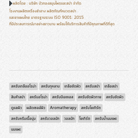
ผลิตโดย : บริษัท บัวทองสมุนไพรและสปา จำกัด
โรงงานผลิตเครื่องสำอาง ผลิตภัณฑ์หมวดสปา
และยาแผนไทย มาตรฐานระบบ ISO 9001: 2015
ที่มีประสบการณ์มาอย่างยาวนาน พร้อมให้บริการสินค้าที่มีคุณภาพที่ดีที่สุด
สครับเกลืออโรม่า
สครับกุหลาบ
เกลือขัดผิว
สครับสปา
เกลือสปา
สินค้าสปา
สครับอโรม่า
สครับบีเอชเอส
สครับขัดผิวกาย
สครับขัดผิว
ดูแลผิว
ผลัดเซลล์ผิว
Aromatherapy
สครับโยเกิร์ต
สครับครีมเนื้อนุ่ม
สครับวอลนัท
วอลนัท
โยเกิร์ต
สครับน้ำนมแพะ
นมแพะ