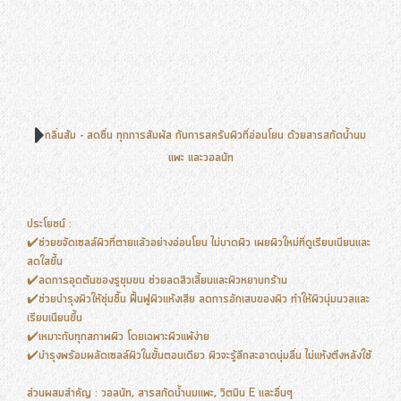
กลิ่นส้ม - สดชื่น ทุกการสัมผัส กับการสครับผิวที่อ่อนโยน ด้วยสารสกัดน้ำนม
แพะ และวอลนัท
ประโยชน์ :
✔️ช่วยขจัดเซลล์ผิวที่ตายแล้วอย่างอ่อนโยน ไม่บาดผิว เผยผิวใหม่ที่ดูเรียบเนียนและ
สดใสขึ้น
✔️ลดการอุดตันของรูขุมขน ช่วยลดสิวเสี้ยนและผิวหยาบกร้าน
✔️ช่วยบำรุงผิวให้ชุ่มชื้น ฟื้นฟูผิวแห้งเสีย ลดการอักเสบของผิว ทำให้ผิวนุ่มนวลและ
เรียบเนียนขึ้น
✔️เหมาะกับทุกสภาพผิว โดยเฉพาะผิวแพ้ง่าย
✔️บำรุงพร้อมผลัดเซลล์ผิวในขั้นตอนเดียว ผิวจะรู้สึกสะอาดนุ่มลื่น ไม่แห้งตึงหลังใช้
ส่วนผสมสำคัญ : วอลนัท, สารสกัดน้ำนมแพะ, วิตมิน E และอื่นๆ