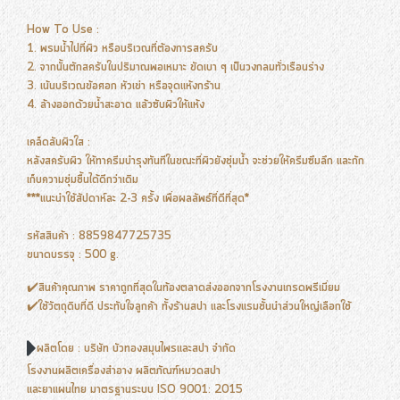
How To Use :
1. พรมน้ำไปที่ผิว หรือบริเวณที่ต้องการสครับ
2. จากนั้นตักสครับในปริมาณพอเหมาะ ขัดเบา ๆ เป็นวงกลมทั่วเรือนร่าง
3. เน้นบริเวณข้อศอก หัวเข่า หรือจุดแห้งกร้าน
4. ล้างออกด้วยน้ำสะอาด แล้วซับผิวให้แห้ง
เคล็ดลับผิวใส :
หลังสครับผิว ให้ทาครีมบำรุงทันทีในขณะที่ผิวยังชุ่มน้ำ จะช่วยให้ครีมซึมลึก และกัก
เก็บความชุ่มชื้นได้ดีกว่าเดิม
***แนะนำใช้สัปดาห์ละ 2-3 ครั้ง เพื่อผลลัพธ์ที่ดีที่สุด*
รหัสสินค้า : 8859847725735
ขนาดบรรจุ : 500 g.
✔️สินค้าคุณภาพ ราคาถูกที่สุดในท้องตลาดส่งออกจากโรงงานเกรดพรีเมี่ยม
✔️ใช้วัตถุดิบที่ดี ประทับใจลูกค้า ทั้งร้านสปา และโรงแรมชั้นนำส่วนใหญ่เลือกใช้
ผลิตโดย : บริษัท บัวทองสมุนไพรและสปา จำกัด
โรงงานผลิตเครื่องสำอาง ผลิตภัณฑ์หมวดสปา
และยาแผนไทย มาตรฐานระบบ ISO 9001: 2015