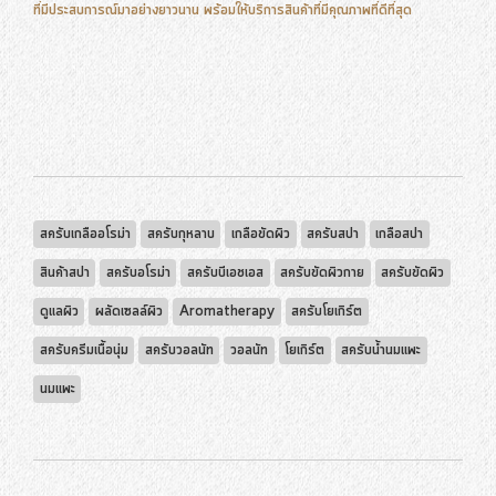
ที่มีประสบการณ์มาอย่างยาวนาน พร้อมให้บริการสินค้าที่มีคุณภาพที่ดีที่สุด
สครับเกลืออโรม่า
สครับกุหลาบ
เกลือขัดผิว
สครับสปา
เกลือสปา
สินค้าสปา
สครับอโรม่า
สครับบีเอชเอส
สครับขัดผิวกาย
สครับขัดผิว
ดูแลผิว
ผลัดเซลล์ผิว
Aromatherapy
สครับโยเกิร์ต
สครับครีมเนื้อนุ่ม
สครับวอลนัท
วอลนัท
โยเกิร์ต
สครับน้ำนมแพะ
นมแพะ